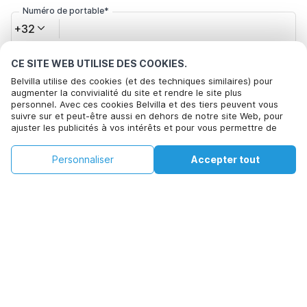
Numéro de portable*
+32
CE SITE WEB UTILISE DES COOKIES.
Votre adresse e-mail*
Belvilla utilise des cookies (et des techniques similaires) pour
augmenter la convivialité du site et rendre le site plus
personnel. Avec ces cookies Belvilla et des tiers peuvent vous
suivre sur et peut-être aussi en dehors de notre site Web, pour
Cliquez ici pour vous désabonner des offres de Belvilla. Vous
ajuster les publicités à vos intérêts et pour vous permettre de
pouvez vous désinscrire à tout moment à l'avenir
partager des informations via les médias sociaux. En cliquant sur
Accepter, vous acceptez de le faire. Plus d'informations peuvent
€195
€522
Personnaliser
Accepter tout
Voir les disponibilités
être trouvées dans notre
politique de cookie
.
Voir les disponibilités
+
Frais supplémentaires
En cliquant sur 'Confirmer la réservation', vous acceptez les
conditions générales d'Belvilla et les informations relatives à la
réservation et passez un contrat avec Belvilla. Vous confirmez
également que votre réservation et vos informations personnelles
sont correctes. Lisez notre politique de confidentialité pour
comprendre comment nous traitons vos informations.