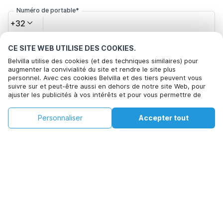
Numéro de portable*
+32
CE SITE WEB UTILISE DES COOKIES.
Votre adresse e-mail*
Belvilla utilise des cookies (et des techniques similaires) pour
augmenter la convivialité du site et rendre le site plus
personnel. Avec ces cookies Belvilla et des tiers peuvent vous
suivre sur et peut-être aussi en dehors de notre site Web, pour
Cliquez ici pour vous désabonner des offres de Belvilla. Vous
ajuster les publicités à vos intérêts et pour vous permettre de
pouvez vous désinscrire à tout moment à l'avenir
partager des informations via les médias sociaux. En cliquant sur
Accepter, vous acceptez de le faire. Plus d'informations peuvent
€142
€294
Personnaliser
Accepter tout
Voir les disponibilités
être trouvées dans notre
politique de cookie
.
Voir les disponibilités
+
Frais supplémentaires
En cliquant sur 'Confirmer la réservation', vous acceptez les
conditions générales d'Belvilla et les informations relatives à la
réservation et passez un contrat avec Belvilla. Vous confirmez
également que votre réservation et vos informations personnelles
sont correctes. Lisez notre politique de confidentialité pour
comprendre comment nous traitons vos informations.