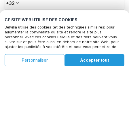
+32
Votre adresse e-mail*
CE SITE WEB UTILISE DES COOKIES.
Belvilla utilise des cookies (et des techniques similaires) pour
augmenter la convivialité du site et rendre le site plus
personnel. Avec ces cookies Belvilla et des tiers peuvent vous
Cliquez ici pour vous désabonner des offres de Belvilla. Vous
suivre sur et peut-être aussi en dehors de notre site Web, pour
pouvez vous désinscrire à tout moment à l'avenir
ajuster les publicités à vos intérêts et pour vous permettre de
partager des informations via les médias sociaux. En cliquant sur
Accepter, vous acceptez de le faire. Plus d'informations peuvent
€85
€122
Personnaliser
Accepter tout
Voir les disponibilités
Voir les disponibilités
être trouvées dans notre
politique de cookie
.
+
Frais supplémentaires
En cliquant sur 'Confirmer la réservation', vous acceptez les
conditions générales d'Belvilla et les informations relatives à la
réservation et passez un contrat avec Belvilla. Vous confirmez
également que votre réservation et vos informations personnelles
sont correctes. Lisez notre politique de confidentialité pour
comprendre comment nous traitons vos informations.