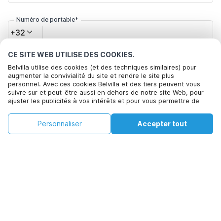
Numéro de portable*
+32
CE SITE WEB UTILISE DES COOKIES.
Votre adresse e-mail*
Belvilla utilise des cookies (et des techniques similaires) pour
augmenter la convivialité du site et rendre le site plus
personnel. Avec ces cookies Belvilla et des tiers peuvent vous
suivre sur et peut-être aussi en dehors de notre site Web, pour
Cliquez ici pour vous désabonner des offres de Belvilla. Vous
ajuster les publicités à vos intérêts et pour vous permettre de
pouvez vous désinscrire à tout moment à l'avenir
partager des informations via les médias sociaux. En cliquant sur
Accepter, vous acceptez de le faire. Plus d'informations peuvent
€128
€345
Personnaliser
Accepter tout
Voir les disponibilités
être trouvées dans notre
politique de cookie
.
Voir les disponibilités
+
Frais supplémentaires
En cliquant sur 'Confirmer la réservation', vous acceptez les
conditions générales d'Belvilla et les informations relatives à la
réservation et passez un contrat avec Belvilla. Vous confirmez
également que votre réservation et vos informations personnelles
sont correctes. Lisez notre politique de confidentialité pour
comprendre comment nous traitons vos informations.