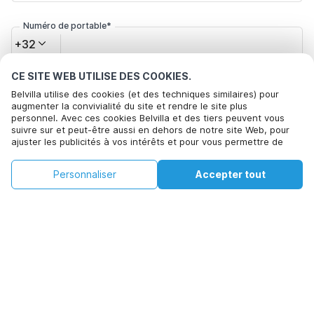
Numéro de portable*
+32
CE SITE WEB UTILISE DES COOKIES.
Votre adresse e-mail*
Belvilla utilise des cookies (et des techniques similaires) pour
augmenter la convivialité du site et rendre le site plus
personnel. Avec ces cookies Belvilla et des tiers peuvent vous
suivre sur et peut-être aussi en dehors de notre site Web, pour
Cliquez ici pour vous désabonner des offres de Belvilla. Vous
ajuster les publicités à vos intérêts et pour vous permettre de
pouvez vous désinscrire à tout moment à l'avenir
partager des informations via les médias sociaux. En cliquant sur
Accepter, vous acceptez de le faire. Plus d'informations peuvent
€598
€984
Personnaliser
Accepter tout
Voir les disponibilités
être trouvées dans notre
politique de cookie
.
Voir les disponibilités
+
Frais supplémentaires
En cliquant sur 'Confirmer la réservation', vous acceptez les
conditions générales d'Belvilla et les informations relatives à la
réservation et passez un contrat avec Belvilla. Vous confirmez
également que votre réservation et vos informations personnelles
sont correctes. Lisez notre politique de confidentialité pour
comprendre comment nous traitons vos informations.