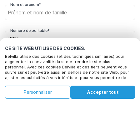
Nom et prénom*
Numéro de portable*
+32
CE SITE WEB UTILISE DES COOKIES.
Belvilla utilise des cookies (et des techniques similaires) pour
Votre adresse e-mail*
augmenter la convivialité du site et rendre le site plus
personnel. Avec ces cookies Belvilla et des tiers peuvent vous
suivre sur et peut-être aussi en dehors de notre site Web, pour
ajuster les publicités à vos intérêts et pour vous permettre de
Cliquez ici pour vous désabonner des offres de Belvilla. Vous
partager des informations via les médias sociaux. En cliquant sur
pouvez vous désinscrire à tout moment à l'avenir
Accepter, vous acceptez de le faire. Plus d'informations peuvent
€159
€255
Personnaliser
Accepter tout
Voir les disponibilités
être trouvées dans notre
politique de cookie
.
+
Frais supplémentaires
Voir les disponibilités
En cliquant sur 'Confirmer la réservation', vous acceptez les
conditions générales d'Belvilla et les informations relatives à la
réservation et passez un contrat avec Belvilla. Vous confirmez
également que votre réservation et vos informations personnelles
sont correctes. Lisez notre politique de confidentialité pour