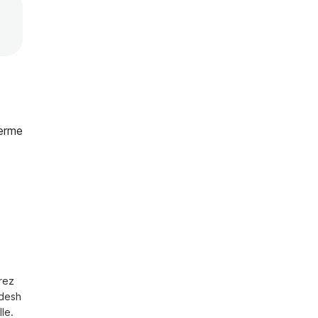
erme
ez 
desh 
e.
