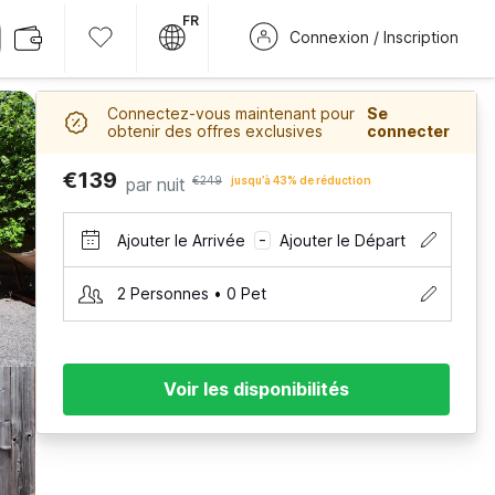
FR
Connexion / Inscription
Connectez-vous maintenant pour
Se
obtenir des offres exclusives
connecter
€139
par nuit
€249
jusqu’à 43% de réduction
Ajouter le Arrivée
Ajouter le Départ
–
2 Personnes • 0 Pet
Voir les disponibilités