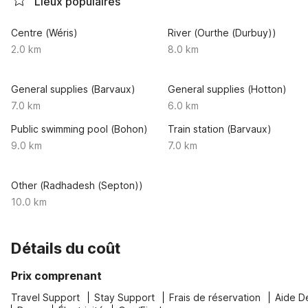
Lieux populaires
Centre (Wéris)
River (Ourthe (Durbuy))
2.0 km
8.0 km
General supplies (Barvaux)
General supplies (Hotton)
7.0 km
6.0 km
Public swimming pool (Bohon)
Train station (Barvaux)
9.0 km
7.0 km
Other (Radhadesh (Septon))
10.0 km
Détails du coût
Prix comprenant
Travel Support
Stay Support
Frais de réservation
Aide D