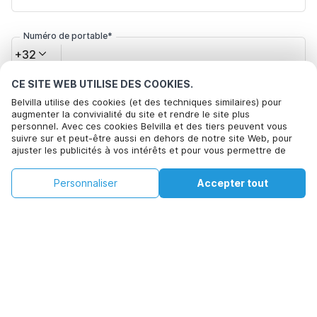
Numéro de portable*
+32
CE SITE WEB UTILISE DES COOKIES.
Votre adresse e-mail*
Belvilla utilise des cookies (et des techniques similaires) pour
augmenter la convivialité du site et rendre le site plus
personnel. Avec ces cookies Belvilla et des tiers peuvent vous
suivre sur et peut-être aussi en dehors de notre site Web, pour
Cliquez ici pour vous désabonner des offres de Belvilla. Vous
ajuster les publicités à vos intérêts et pour vous permettre de
pouvez vous désinscrire à tout moment à l'avenir
partager des informations via les médias sociaux. En cliquant sur
Accepter, vous acceptez de le faire. Plus d'informations peuvent
€80
€177
Personnaliser
Accepter tout
Voir les disponibilités
être trouvées dans notre
politique de cookie
.
+
Frais supplémentaires
Voir les disponibilités
En cliquant sur 'Confirmer la réservation', vous acceptez les
conditions générales d'Belvilla et les informations relatives à la
réservation et passez un contrat avec Belvilla. Vous confirmez
également que votre réservation et vos informations personnelles
sont correctes. Lisez notre politique de confidentialité pour
comprendre comment nous traitons vos informations.