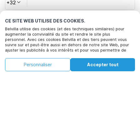
+32
Votre adresse e-mail*
CE SITE WEB UTILISE DES COOKIES.
Belvilla utilise des cookies (et des techniques similaires) pour
augmenter la convivialité du site et rendre le site plus
personnel. Avec ces cookies Belvilla et des tiers peuvent vous
Cliquez ici pour vous désabonner des offres de Belvilla. Vous
suivre sur et peut-être aussi en dehors de notre site Web, pour
pouvez vous désinscrire à tout moment à l'avenir
ajuster les publicités à vos intérêts et pour vous permettre de
partager des informations via les médias sociaux. En cliquant sur
Accepter, vous acceptez de le faire. Plus d'informations peuvent
€116
€201
Personnaliser
Accepter tout
Voir les disponibilités
Voir les disponibilités
être trouvées dans notre
politique de cookie
.
+
Frais supplémentaires
En cliquant sur 'Confirmer la réservation', vous acceptez les
conditions générales d'Belvilla et les informations relatives à la
réservation et passez un contrat avec Belvilla. Vous confirmez
également que votre réservation et vos informations personnelles
sont correctes. Lisez notre politique de confidentialité pour
comprendre comment nous traitons vos informations.