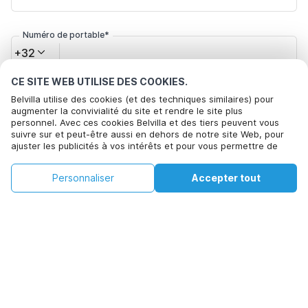
Numéro de portable*
+32
CE SITE WEB UTILISE DES COOKIES.
Votre adresse e-mail*
Belvilla utilise des cookies (et des techniques similaires) pour
augmenter la convivialité du site et rendre le site plus
personnel. Avec ces cookies Belvilla et des tiers peuvent vous
suivre sur et peut-être aussi en dehors de notre site Web, pour
Cliquez ici pour vous désabonner des offres de Belvilla. Vous
ajuster les publicités à vos intérêts et pour vous permettre de
pouvez vous désinscrire à tout moment à l'avenir
partager des informations via les médias sociaux. En cliquant sur
Accepter, vous acceptez de le faire. Plus d'informations peuvent
€117
€232
Personnaliser
Accepter tout
Voir les disponibilités
être trouvées dans notre
politique de cookie
.
+
Frais supplémentaires
Voir les disponibilités
En cliquant sur 'Confirmer la réservation', vous acceptez les
conditions générales d'Belvilla et les informations relatives à la
réservation et passez un contrat avec Belvilla. Vous confirmez
également que votre réservation et vos informations personnelles
sont correctes. Lisez notre politique de confidentialité pour
comprendre comment nous traitons vos informations.