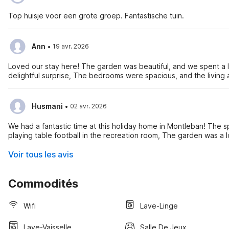
Top huisje voor een grote groep. Fantastische tuin.
·
Ann
19 avr. 2026
Loved our stay here! The garden was beautiful, and we spent a lo
delightful surprise, The bedrooms were spacious, and the living a
·
Husmani
02 avr. 2026
We had a fantastic time at this holiday home in Montleban! The 
playing table football in the recreation room, The garden was a 
Voir tous les avis
Commodités
Wifi
Lave-Linge
Lave-Vaisselle
Salle De Jeux