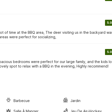
5.0
t of time at the BBQ area, The deer visiting us in the backyard wa
reas were perfect for socializing,
5.0
spacious bedrooms were perfect for our large family, and the kids l
lovely spot to relax with a BBQ in the evening, Highly recommend!
Barbecue
Jardin
Salle À Manger
Jeu De Air-Hockey