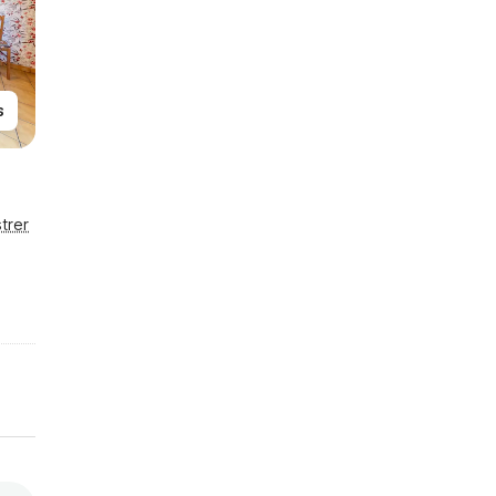
s
trer