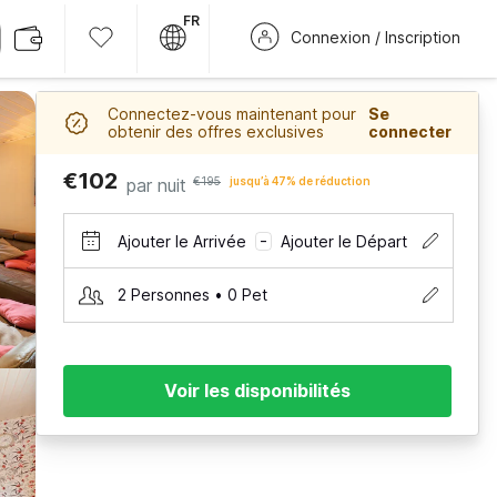
FR
Connexion / Inscription
Connectez-vous maintenant pour
Se
obtenir des offres exclusives
connecter
€102
par nuit
€195
jusqu’à 47% de réduction
Ajouter le Arrivée
Ajouter le Départ
–
2 Personnes • 0 Pet
Voir les disponibilités