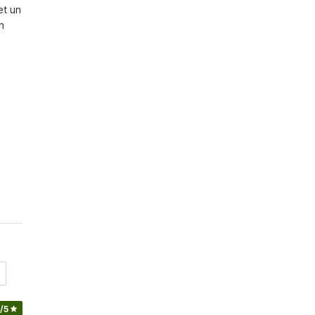
t un 
 
/5