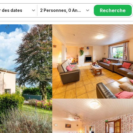
Recherche
r des dates
2 Personnes
,
0 Animal