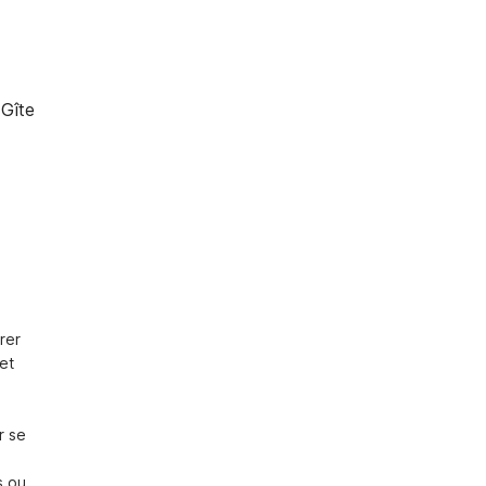
Gîte
er 
et 
 se 
 ou 