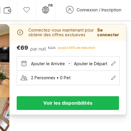
FR
Connexion / Inscription
Connectez-vous maintenant pour
Se
obtenir des offres exclusives
connecter
€69
par nuit
€226
jusqu’à 69% de réduction
Ajouter le Arrivée
Ajouter le Départ
–
2 Personnes • 0 Pet
Voir les disponibilités