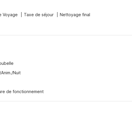
e Voyage
Taxe de séjour
Nettoyage final
oubelle
/Anim./Nuit
ure de fonctionnement
t