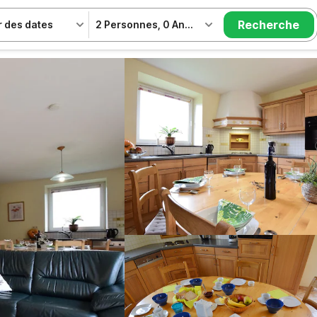
Recherche
r des dates
2 Personnes
,
0 Animal