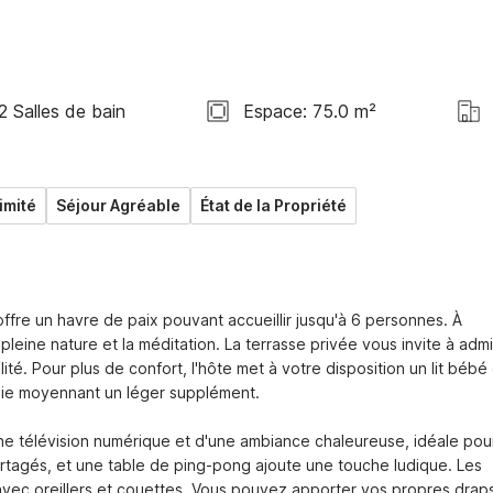
2 Salles de bain
Espace: 75.0 m²
imité
Séjour Agréable
État de la Propriété
offre un havre de paix pouvant accueillir jusqu'à 6 personnes. À 
leine nature et la méditation. La terrasse privée vous invite à admir
té. Pour plus de confort, l'hôte met à votre disposition un lit bébé 
ie moyennant un léger supplément.

'une télévision numérique et d'une ambiance chaleureuse, idéale pour
rtagés, et une table de ping-pong ajoute une touche ludique. Les 
avec oreillers et couettes. Vous pouvez apporter vos propres draps