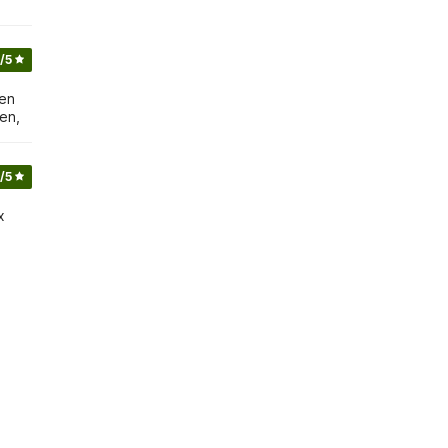
/5
 en
en,
/5
x