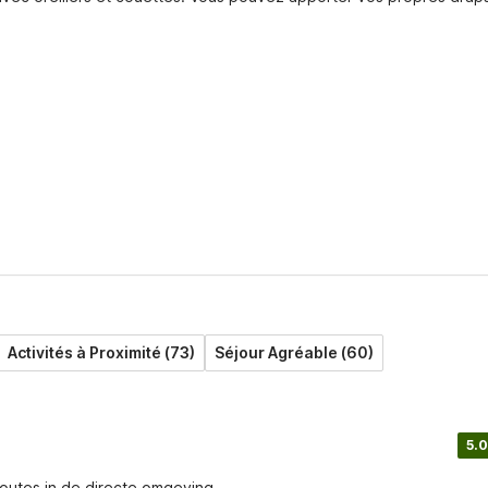
Activités à Proximité (73)
Séjour Agréable (60)
5.0
routes in de directe omgeving.