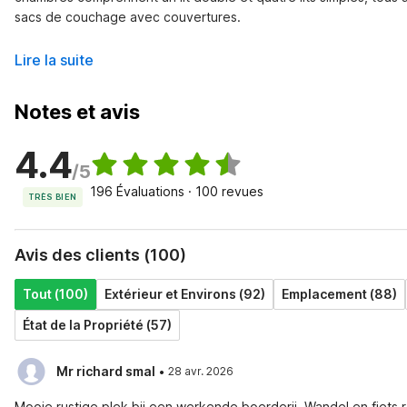
sacs de couchage avec couvertures.
Lire la suite
Notes et avis
4.4
/5
196 Évaluations · 100 revues
TRÈS BIEN
Avis des clients (100)
Tout (100)
Extérieur et Environs (92)
Emplacement (88)
État de la Propriété (57)
·
Mr richard smal
28 avr. 2026
Mooie rustige plek bij een werkende boerderij. Wandel en fiets 