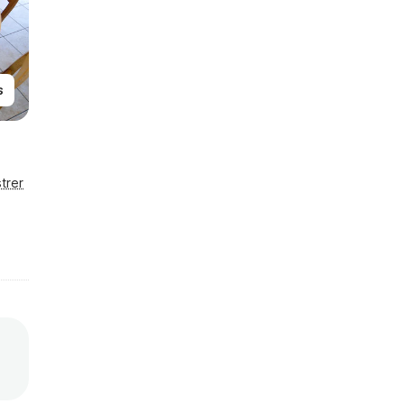
s
trer